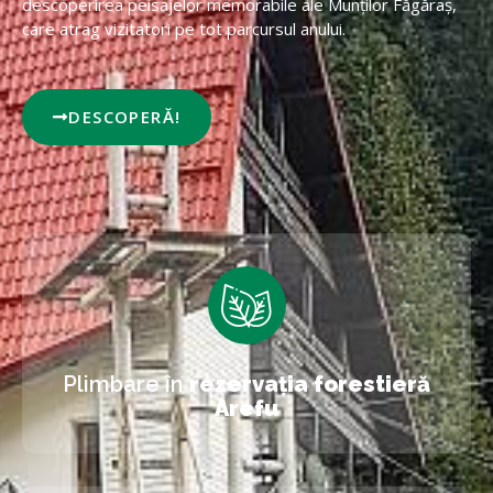
descoperirea peisajelor memorabile ale Munților Făgăraș,
care atrag vizitatori pe tot parcursul anului.
DESCOPERĂ!
Plimbare în
rezervația forestieră
Arefu