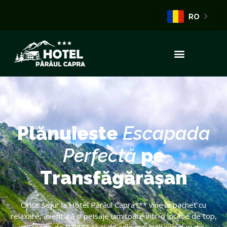
RO
Plănuiește
Escapada
Perfectă
pe
Transfăgărășan
Orice sejur la Hotel Pârâul Capra*** vine la pachet cu
relaxare, aventură și peisaje uimitoare într-o locație de top,