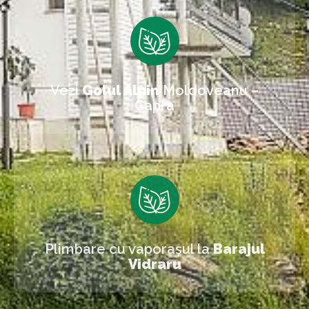
Vezi
Golul Alpin
Moldoveanu –
Capra
Plimbare cu vaporașul la
Barajul
Vidraru