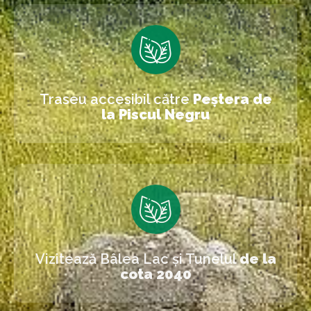
Traseu accesibil către
Peștera de
la Piscul Negru
Vizitează Bâlea Lac și Tunelul
de la
cota 2040