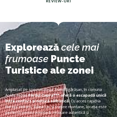
REVIEW-URI
Explorează
cele mai
frumoase
Puncte
Turistice ale zonei
Amplasat pe spectaculosul Transfăgărășan, în comuna
Arefu, Hotel
Pârâul Capra*** oferă o escapadă unică
între confort și natură sălbatică.
Cu acces rapid la
Barajul Vidraru, Bâlea Lac și trasee montane, locația este
perfectă pentru aventură, relaxare autentică și