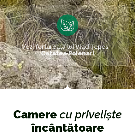
Vezi fortăreața lui Vlad Țepeș –
Cetatea Poienari
Camere
cu priveliște
încântătoare